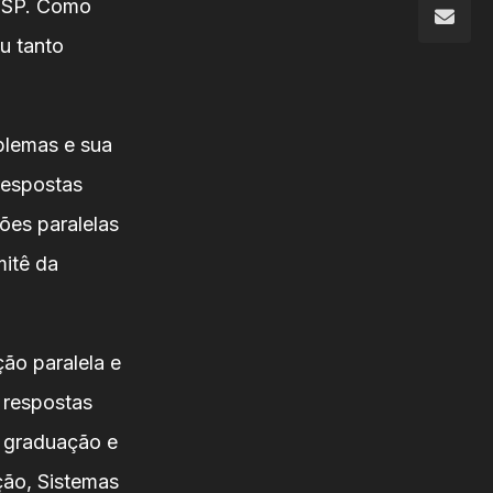
- SP. Como
u tanto
blemas e sua
respostas
ões paralelas
mitê da
ão paralela e
o respostas
e graduação e
ão, Sistemas