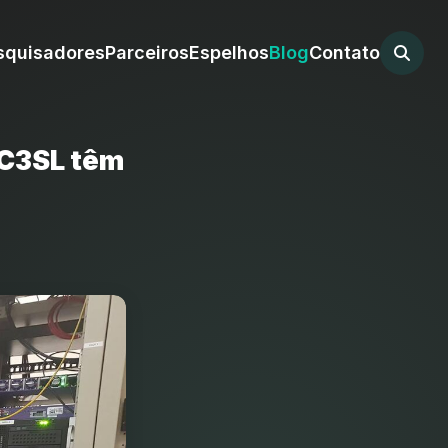
squisadores
Parceiros
Espelhos
Blog
Contato
 C3SL têm