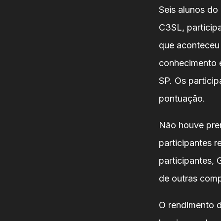
Seis alunos do
C3SL, particip
que aconteceu 
conhecimento e
SP. Os partici
pontuação.
Não houve prem
participantes 
participantes,
de outras comp
O rendimento d