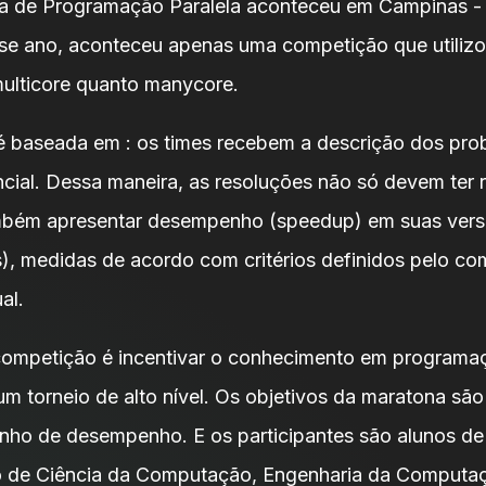
na de Programação Paralela aconteceu em Campinas 
esse ano, aconteceu apenas uma competição que utilizo
 multicore quanto manycore.
 baseada em : os times recebem a descrição dos pro
cial. Dessa maneira, as resoluções não só devem ter 
mbém apresentar desempenho (speedup) em suas vers
s), medidas de acordo com critérios definidos pelo co
al.
competição é incentivar o conhecimento em programaç
um torneio de alto nível. Os objetivos da maratona sã
anho de desempenho. E os participantes são alunos d
 de Ciência da Computação, Engenharia da Computaç