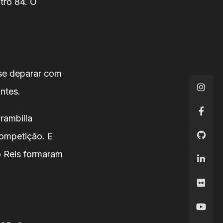
tro 84. O
 se deparar com
ntes.
rambilla
competição. E
o Reis formaram