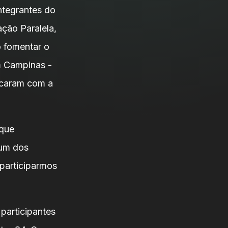
ntegrantes do
ção Paralela,
 fomentar o
m Campinas -
acaram com a
 que
 um dos
 participarmos
participantes