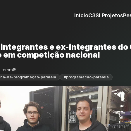
Início
C3SL
Projetos
Pe
 integrantes e ex-integrantes do
 em competição nacional
r mmm15
na-de-programação-paralela
#programacao-paralela