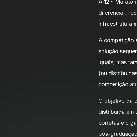
A 12.ª Marato
diferencial, n
infraestrutura
A competição é
solução sequen
iguais, mas ta
(ou distribuída
competição atu
O objetivo da 
distribuída em 
corretas e o g
pós-graduação