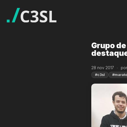
Grupo de
destaque
28 nov 2017
po
#c3sl
#marato