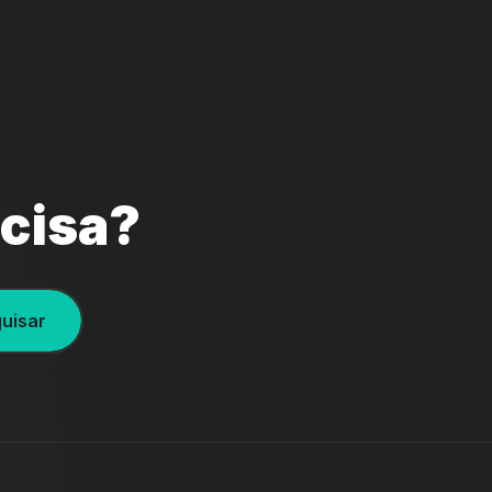
ecisa?
uisar