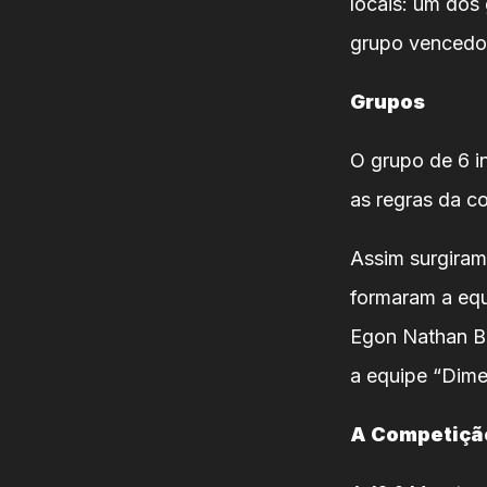
locais: um dos
grupo vencedor
Grupos
O grupo de 6 i
as regras da c
Assim surgiram
formaram a equ
Egon Nathan Bi
a equipe “Dime
A Competiçã