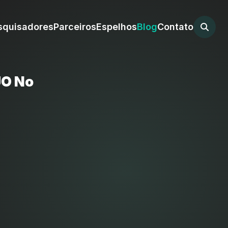
squisadores
Parceiros
Espelhos
Blog
Contato
UO No