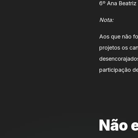
6º Ana Beatriz
Nota:
Aos que não fo
projetos os ca
desencorajados
participação d
Não e