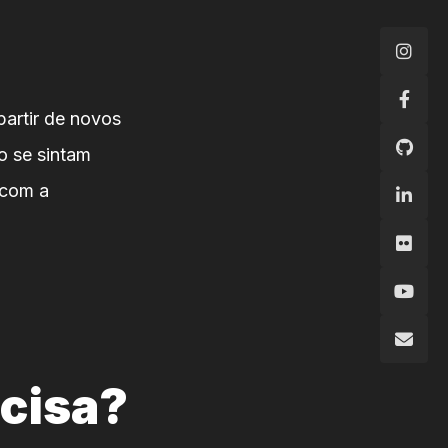
partir de novos
o se sintam
 com a
ecisa?