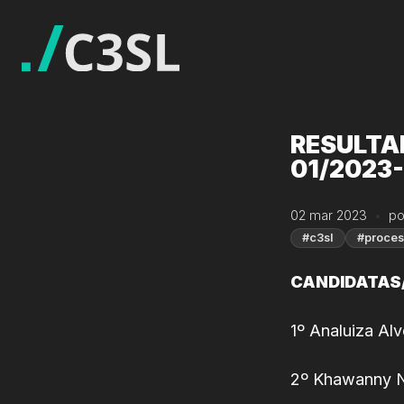
RESULTA
01/2023-
02 mar 2023
po
#c3sl
#proces
CANDIDATAS
1º Analuiza Al
2º Khawanny N