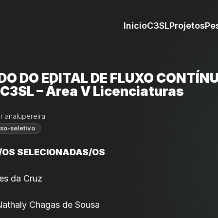
Início
C3SL
Projetos
Pe
DO DO EDITAL DE FLUXO CONTÍN
C3SL – Área V Licenciaturas
r analupereira
so-seletivo
/OS SELECIONADAS/OS
ves da Cruz
athaly Chagas de Sousa