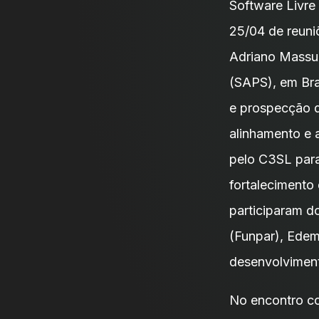
Software Livre
25/04 de reuni
Adriano Massud
(SAPS), em Bra
e prospecção d
alinhamento e 
pelo C3SL para
fortalecimento
participaram d
(Funpar), Edem
desenvolvimen
No encontro co