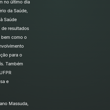
m no último dia
ério da Saúde,
 à Saúde
 de resultados
e, bem como o
nvolvimento
ação para o
aís. Também
a UFPR
isa e
riano Massuda,