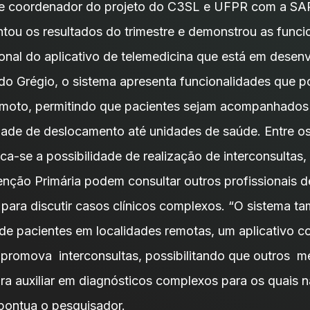
 e coordenador do projeto do C3SL e UFPR com a SA
ntou os resultados do trimestre e demonstrou as funci
ional do aplicativo de telemedicina que está em desen
o Grégio, o sistema apresenta funcionalidades que p
moto, permitindo que pacientes sejam acompanhados à
ade de deslocamento até unidades de saúde. Entre os 
ca-se a possibilidade de realização de interconsultas
nção Primária podem consultar outros profissionais de
 para discutir casos clínicos complexos. “O sistema ta
de pacientes em localidades remotas, um aplicativo c
 promova interconsultas, possibilitando que outros m
ra auxiliar em diagnósticos complexos para os quais 
 pontua o pesquisador.