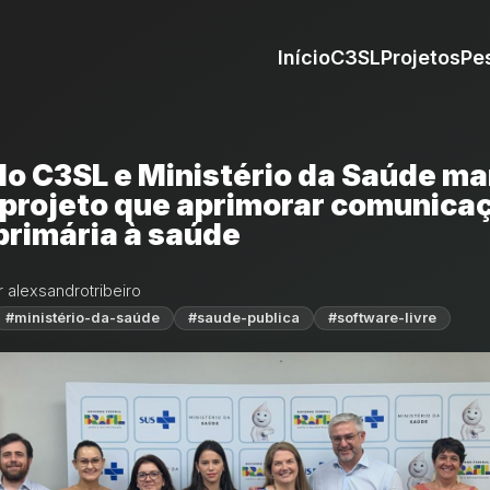
Início
C3SL
Projetos
Pe
do C3SL e Ministério da Saúde m
 projeto que aprimorar comunica
primária à saúde
r alexsandrotribeiro
#ministério-da-saúde
#saude-publica
#software-livre