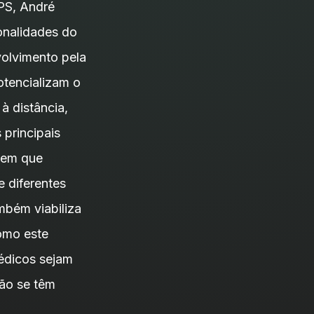
PS, André
onalidades do
volvimento pela
otencializam o
 distância,
principais
, em que
 diferentes
mbém viabiliza
omo este
édicos sejam
não se têm