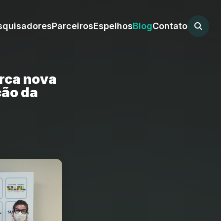
squisadores
Parceiros
Espelhos
Blog
Contato
arca nova
ção da