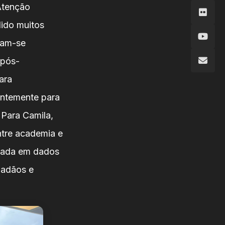
Atenção
dido muitos
acam-se
 pós-
ara
entemente para
 Para Camila,
tre academia e
seada em dados
idadãos e