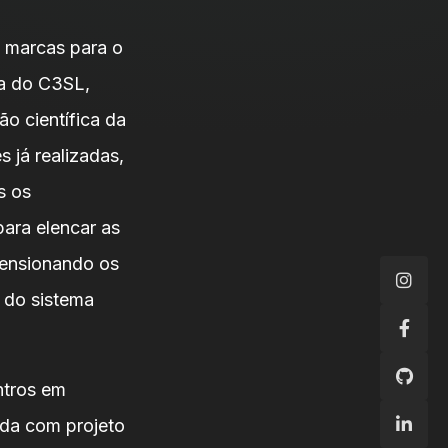
s marcas para o
ra do C3SL,
o científica da
 já realizadas,
s os
ara elencar as
mensionando os
 do sistema
ntros em
iada com projeto