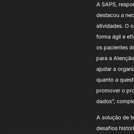
A SAPS, respon
destacou a ne
atividades. O 
forma ágil e e
os pacientes d
para a Atenção
ajudar a organ
quanto a ques
promover o pr
dados”, compl
A solução de t
desafios histór