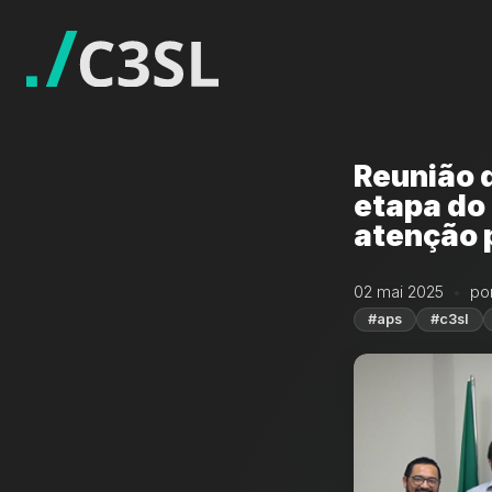
Reunião 
etapa do
atenção 
02 mai 2025
po
#aps
#c3sl