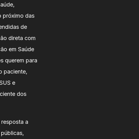
Saúde,
o próximo das
tendidas de
ção direta com
ação em Saúde
es querem para
o paciente,
 SUS e
ciente dos
 resposta a
 públicas,