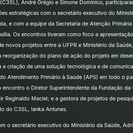
 (C3SL), André Grégio e Simone Dominico, participara
ões estratégicas com o secretário executivo do Minist
a, e com a equipe da Secretaria de Atenção Primária
sília. Os encontros tiveram como foco a apresentação
e novos projetos entre a UFPR e Ministério da Saúd
a reorganização do plano de ação do projeto em dese
 a criação de uma solução tecnológica e de comunic
 do Atendimento Primário à Saúde (APS) em todo o p
o encontro o Diretor Superintendente da Fundação d
ir Reginaldo Maciel; e a gestora de projetos de pesqu
to do C3SL, Ianka Antunes.
m o secretário executivo do Ministério da Saúde, Ad