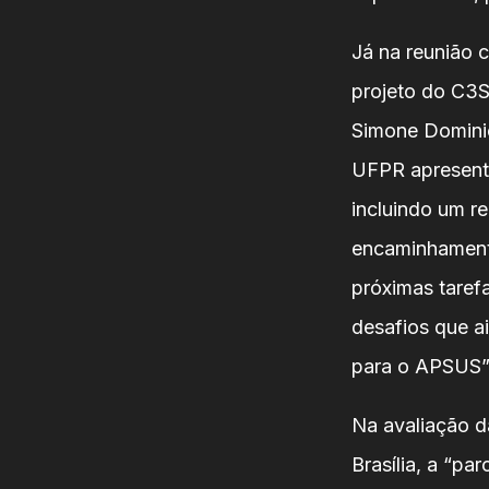
Já na reunião 
projeto do C3S
Simone Dominic
UFPR apresento
incluindo um r
encaminhamento
próximas taref
desafios que a
para o APSUS”,
Na avaliação d
Brasília, a “pa