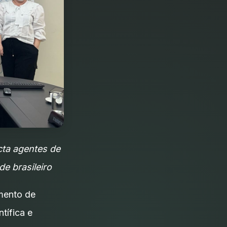
cta agentes de
e brasileiro
amento de
tífica e