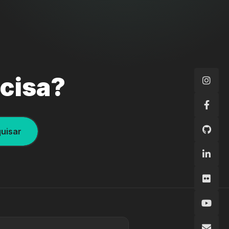
ecisa?
uisar