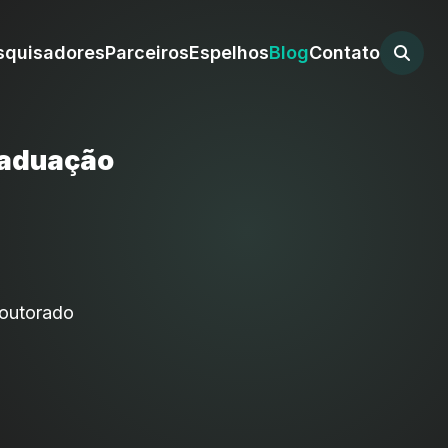
squisadores
Parceiros
Espelhos
Blog
Contato
raduação
doutorado