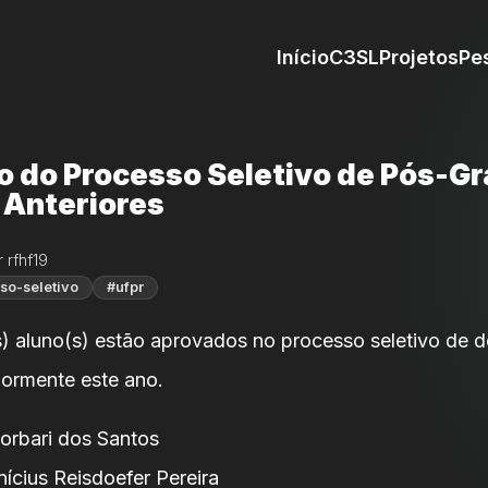
Início
C3SL
Projetos
Pe
o do Processo Seletivo de Pós-G
 Anteriores
 rfhf19
so-seletivo
#ufpr
s) aluno(s) estão aprovados no processo seletivo de 
iormente este ano.
orbari dos Santos
ícius Reisdoefer Pereira