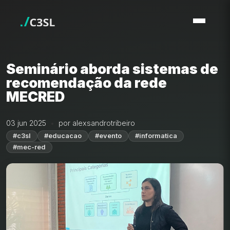
Seminário aborda sistemas de
recomendação da rede
MECRED
03 jun 2025
por alexsandrotribeiro
#c3sl
#educacao
#evento
#informatica
#mec-red