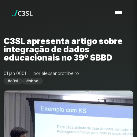
C3SL apresenta artigo sobre
integração de dados
educacionais no 39º SBBD
01 jan 0001
por alexsandrotribeiro
#c3sl
#sbbd