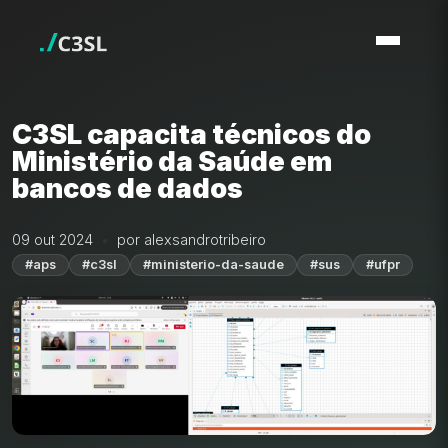
C3SL capacita técnicos do
Ministério da Saúde em
bancos de dados
09 out 2024
por alexsandrotribeiro
#aps
#c3sl
#ministerio-da-saude
#sus
#ufpr