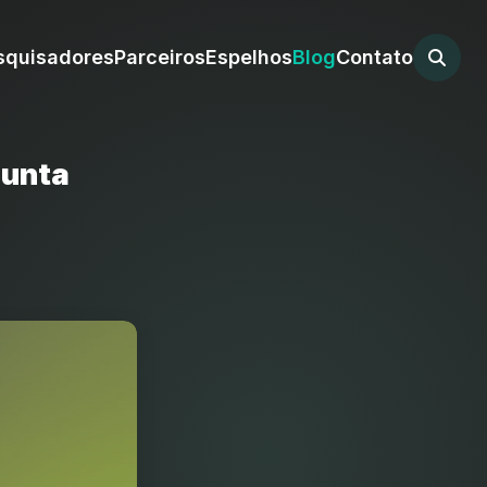
squisadores
Parceiros
Espelhos
Blog
Contato
junta