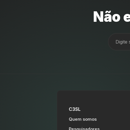
Não e
C3SL
Quem somos
Pesquisadores