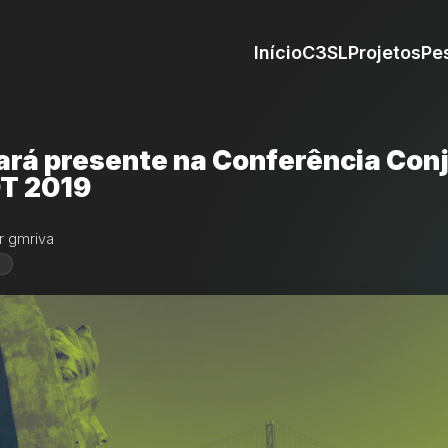
Início
C3SL
Projetos
Pe
ará presente na Conferência Con
T 2019
r gmriva