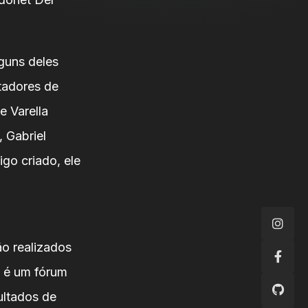
lguns deles
tadores de
e Varella
, Gabriel
go criado, ele
o realizados
2 é um fórum
ultados de