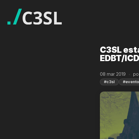
C3SL est
EDBT/ICD
08 mar 2019
po
#c3sl
#evento