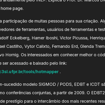
a home page.
 a participação de muitas pessoas para sua criação. A
edores de ferramentas, usuários de ferramentas e tes
dolf Eckelberg, Hamer Iboshi, Victor Picussa, Henriqu
ael Castilho, Vytor Calixto, Fernando Erd, Glenda Trem
vo Hornig. Os interessados em conhecer melhor o códi
e ser acessado e baixado pelo link:
.c3sl.ufpr.br/tools/hotmapper
.
m-sucedido modelo SIGMOD / PODS, EDBT e ICDT sã
o conferências conjuntas, a partir de 2009. O EDBT
 de prestígio para o intercâmbio dos mais recentes res