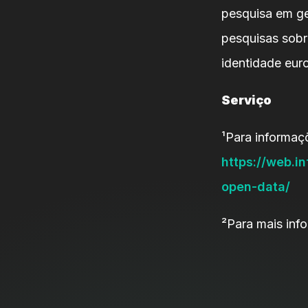
pesquisa em ge
pesquisas sobr
identidade euro
Serviço
¹Para informaçõ
https://web.i
open-data/
²Para mais inf