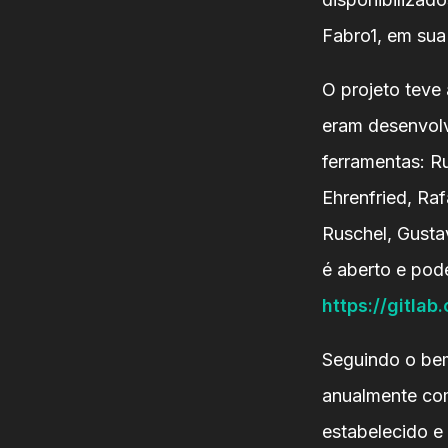
Fabro1, em su
O projeto teve
eram desenvolv
ferramentas: Ru
Ehrenfried, Raf
Ruschel, Gusta
é aberto e pod
https://gitlab
Seguindo o be
anualmente com
estabelecido e