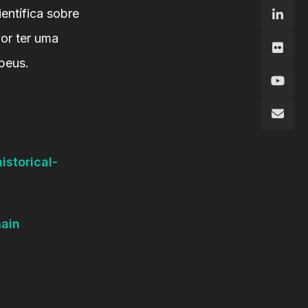
entífica sobre
or ter uma
opeus.
istorical-
main