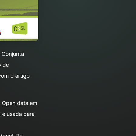
a Conjunta
o de
com o artigo
s Open data em
 é usada para
idonet Del