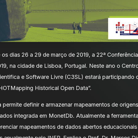
 os dias 26 a 29 de março de 2019, a 22ª Conferênci
, na cidade de Lisboa, Portugal. Neste ano o Centr
ntifica e Software Livre (C3SL) estará participando 
HOTMapping Historical Open Data”.
a permite definir e armazenar mapeamentos de origen
ados integrada em MonetDb. Atualmente a ferramenta
erenciar mapeamentos de dados abertos educacionais
os anualmente pelo INEP. Explica o Prof. Dr. Marcos D