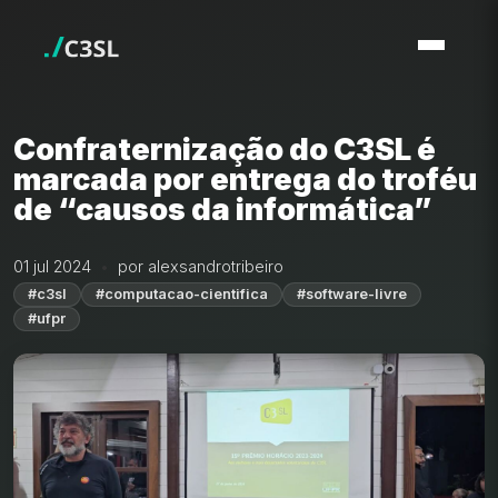
Confraternização do C3SL é
marcada por entrega do troféu
de “causos da informática”
01 jul 2024
por alexsandrotribeiro
#c3sl
#computacao-cientifica
#software-livre
#ufpr