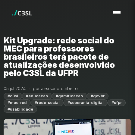
Kit Upgrade: rede social do
MEC para professores
brasileiros terá pacote de
atualizações desenvolvido
pelo C3SL da UFPR
05 jul 2024
por alexsandrotribeiro
#c3sl
#educacao
#gamificacao
#govbr
#mec-red
#rede-social
#soberania-digital
#ufpr
#usabilidade