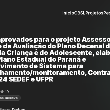
Início
C3SL
Projetos
Pe
aprovados para o projeto Assesso
 da Avaliação do Plano Decenal 
da Criança e do Adolescente, ela
Plano Estadual do Paraná e
vimento de Sistema para
amento/monitoramento, Contra
4 SEDEF e UFPR
rfhf19
so-seletivo
lvera Frehse