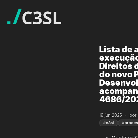
Lista de 
execução
Direitos 
do novo 
Desenvol
acompanh
4686/202
18 jun 2025
por 
#c3sl
#proces
Gustavo Si