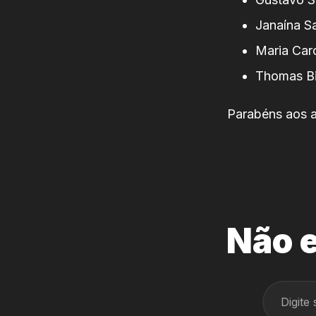
Janaína S
Maria Caro
Thomas Bi
Parabéns aos 
Não e