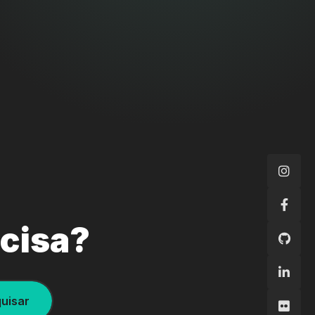
ecisa?
uisar