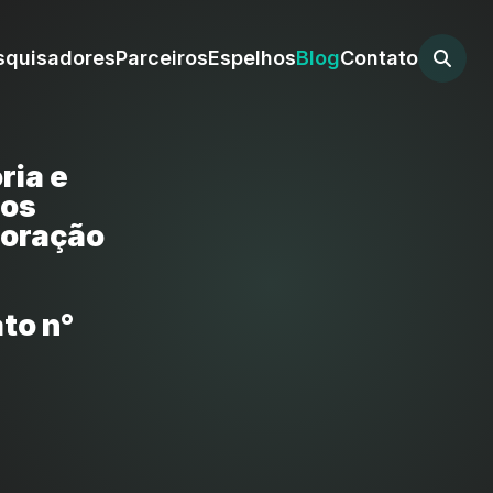
squisadores
Parceiros
Espelhos
Blog
Contato
ria e
dos
boração
to n°