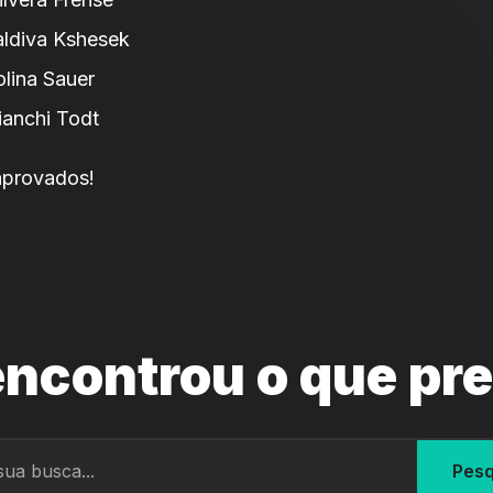
aldiva Kshesek
lina Sauer
anchi Todt
aprovados!
ncontrou o que pr
Pesq