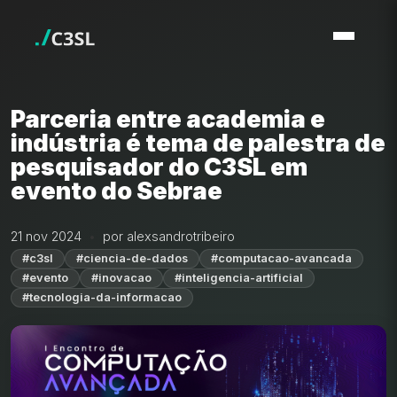
Parceria entre academia e
indústria é tema de palestra de
pesquisador do C3SL em
evento do Sebrae
21 nov 2024
por alexsandrotribeiro
#c3sl
#ciencia-de-dados
#computacao-avancada
#evento
#inovacao
#inteligencia-artificial
#tecnologia-da-informacao