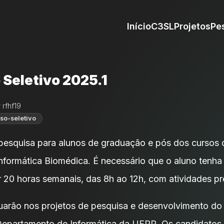
Início
C3SL
Projetos
Pe
 Seletivo 2025.1
 rfhf19
so-seletivo
pesquisa para alunos de graduação e pós dos cursos 
formática Biomédica. É necessário que o aluno tenha 
r 20 horas semanais, das 8h ao 12h, com atividades pr
tuarão nos projetos de pesquisa e desenvolvimento d
Departamento de Informática da UFPR. Os candidatos