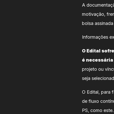
A documentação
motivação, fren
bolsa assinada
Informações ex
O Edital sof
é necessária
projeto ou vín
seja selecionad
O Edital, para 
de fluxo contín
PS, como este.