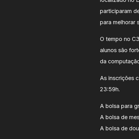
participaram d
para melhorar 
O tempo no C3S
alunos são for
da computação 
As inscrições 
23:59h.
A bolsa para 
A bolsa de me
A bolsa de do