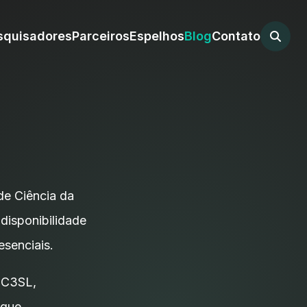
squisadores
Parceiros
Espelhos
Blog
Contato
de Ciência da
disponibilidade
esenciais.
o C3SL,
 que