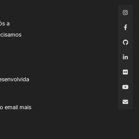
ós a
ecisamos
desenvolvida
o email mais