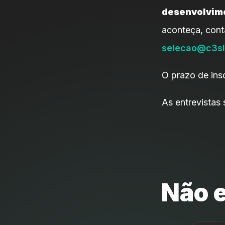
desenvolvime
aconteça, con
selecao@c3sl.
O prazo de ins
As entrevistas
Não e