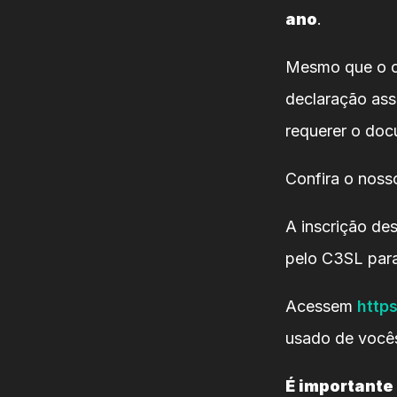
ano
.
Mesmo que o ca
declaração ass
requerer o do
Confira o nos
A inscrição de
pelo C3SL para
Acessem
https
usado de vocês
É importante