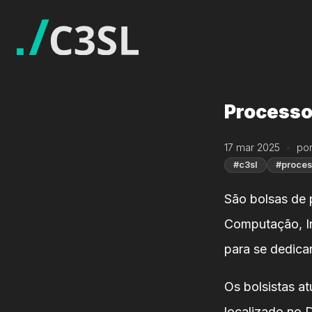
Processo
17 mar 2025
por
#c3sl
#proces
São bolsas de 
Computação, In
para se dedica
Os bolsistas a
localizado no 