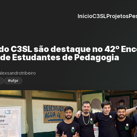
Início
C3SL
Projetos
Pe
 do C3SL são destaque no 42º Enc
 de Estudantes de Pedagogia
alexsandrotribeiro
#ufpr