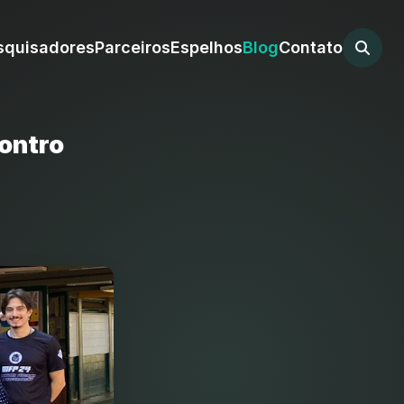
squisadores
Parceiros
Espelhos
Blog
Contato
ontro