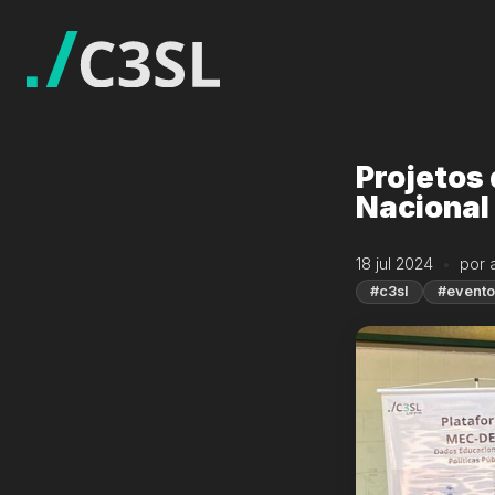
Projetos
Nacional
18 jul 2024
por 
#c3sl
#evento