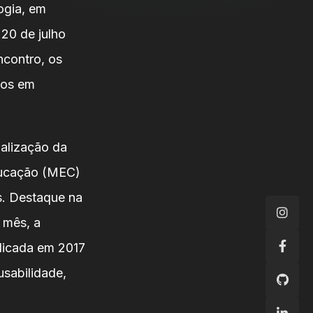
ogia, em
 20 de julho
ncontro, os
tos em
ualização da
ducação (MEC)
as. Destaque na
 mês, a
blicada em 2017
sabilidade,