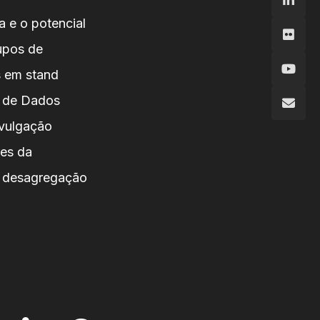
 e o potencial
upos de
s em stand
o de Dados
ivulgação
res da
de desagregação