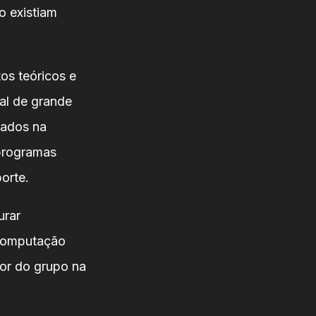
o existiam
os teóricos e
al de grande
lados na
 programas
orte.
urar
 computação
dor do grupo na