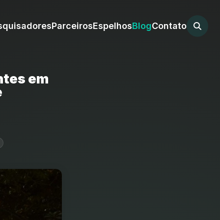
squisadores
Parceiros
Espelhos
Blog
Contato
ntes em
e