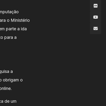
omputação
ara o Ministério
em parte a ida
to para a
quisa a
o obrigam o
nline.
ca de um