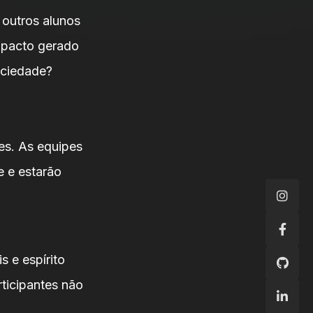
 outros alunos
mpacto gerado
ociedade?
tes. As equipes
 e estarão
z
s e espírito
ticipantes não