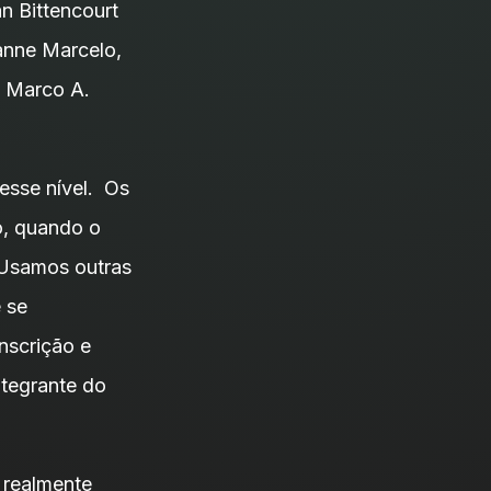
n Bittencourt
vanne Marcelo,
e Marco A.
esse nível. Os
o, quando o
“Usamos outras
 se
nscrição e
ntegrante do
 realmente