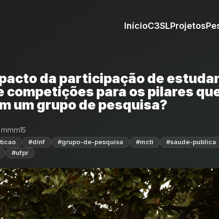
Início
C3SL
Projetos
Pe
mpacto da participação de estuda
e competições para os pilares qu
m um grupo de pesquisa?
r mmm15
ticao
#dinf
#grupo-de-pesquisa
#mcti
#saude-publica
#ufpr