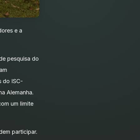
dores e a
 de pesquisa do
ram
s do ISC-
 na Alemanha.
com um limite
em participar.