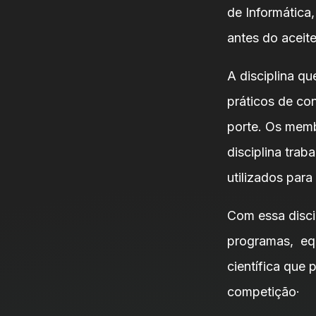
de Informática
antes do aceit
A disciplina q
práticos de co
porte. Os memb
disciplina trab
utilizados par
Com essa disci
programas, eq
científica que 
competição·