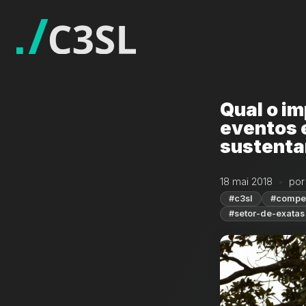
Qual o i
eventos 
sustenta
18 mai 2018
po
#c3sl
#compe
#setor-de-exatas