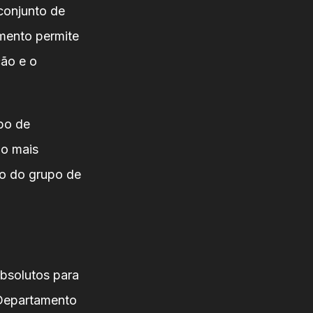
conjunto de
mento permite
ção e o
po de
 o mais
ro do grupo de
absolutos para
 Departamento