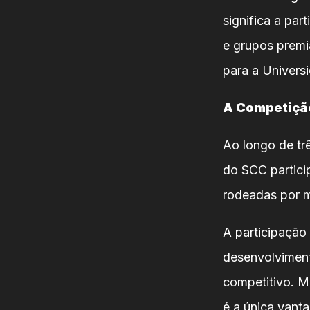
significa a pa
e grupos premi
para a Univers
A Competiçã
Ao longo de trê
do SCC partici
rodeadas por m
A participação
desenvolvimento
competitivo. M
é a única vant