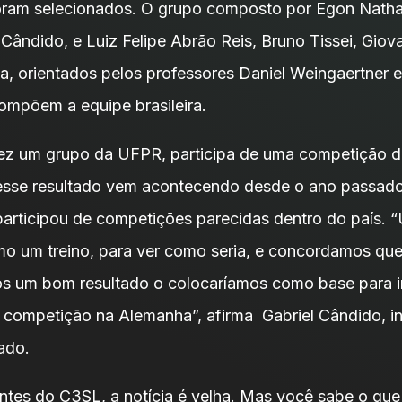
oram selecionados. O grupo composto por Egon Natha
 Cândido, e Luiz Felipe Abrão Reis, Bruno Tissei, Gio
la, orientados pelos professores Daniel Weingaertner 
ompõem a equipe brasileira.
vez um grupo da UFPR, participa de uma competição d
esse resultado vem acontecendo desde o ano passad
rticipou de competições parecidas dentro do país. 
o um treino, para ver como seria, e concordamos que
 um bom resultado o colocaríamos como base para i
 competição na Alemanha”, afirma Gabriel Cândido, i
ado.
antes do C3SL, a notícia é velha. Mas você sabe o que