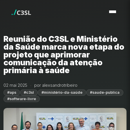
Reunião do C3SL e Ministério
da Saúde marca nova etapa do
projeto que aprimorar
comunicação da atenção
primária à saúde
02 mai 2025
por alexsandrotribeiro
#aps
#c3sl
#ministério-da-saúde
#saude-publica
#software-livre