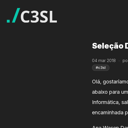
Seleção 
04 mar 2018
po
#c3sl
Olá, gostaríam
abaixo para um
Informática, s
encaminhada po
Ana Wasen Danie