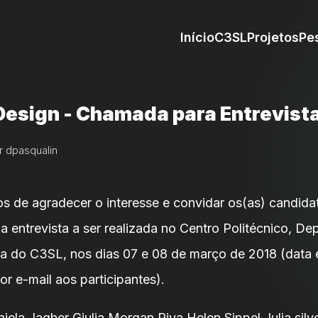
Início
C3SL
Projetos
Pe
Design - Chamada para Entrevist
r dpasqualin
os de agradecer o interesse e convidar os(as) candidat
a entrevista a ser realizada no Centro Politécnico, D
ala do C3SL, nos dias 07 e 08 de março de 2018 (data 
r e-mail aos participantes).
la Jagher Giulia Morgan Riva Helen Sippel Julia silve