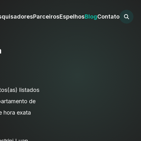
squisadores
Parceiros
Espelhos
Blog
Contato
a
os(as) listados
epartamento de
e hora exata
strini Luan