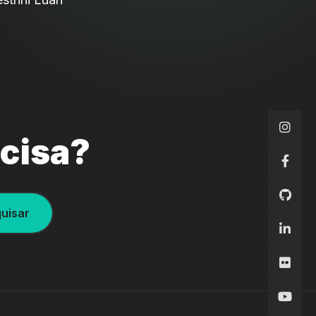
ecisa?
uisar