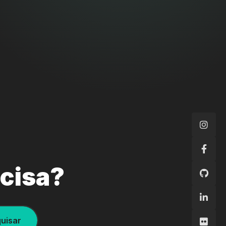
ecisa?
uisar