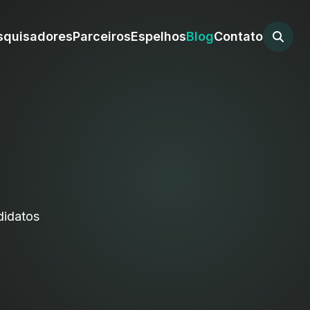
squisadores
Parceiros
Espelhos
Blog
Contato
didatos