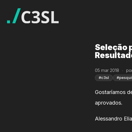
Seleção p
Resultad
05 mar 2018
po
#c3sl
#pesqu
Gostaríamos de
aprovados.
Alessandro Eli