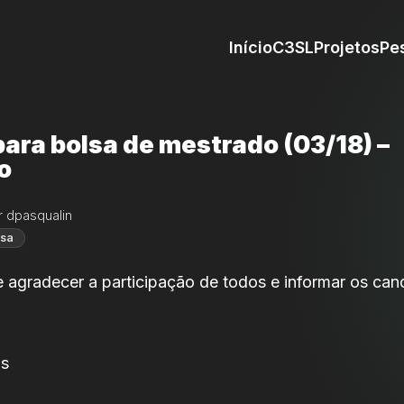
Início
C3SL
Projetos
Pe
ara bolsa de mestrado (03/18) –
o
r dpasqualin
isa
 agradecer a participação de todos e informar os can
as