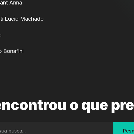
Sant Anna
tti Lucio Machado
:
o Bonafini
ncontrou o que pr
Pesq