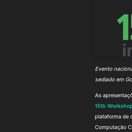
Evento naciona
sediado em Goi
As apresentaçõ
15th Workshop
plataforma de 
Computação Cie