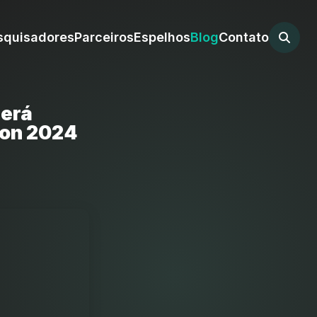
squisadores
Parceiros
Espelhos
Blog
Contato
será
ion 2024