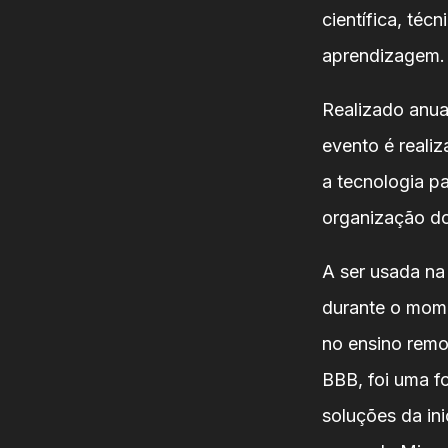
científica, té
aprendizagem.
Realizado anua
evento é reali
a tecnologia p
organização do
A ser usada na
durante o mome
no ensino remo
BBB, foi uma f
soluções da in