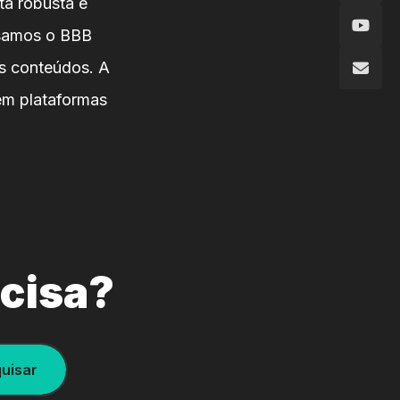
ta robusta e
usamos o BBB
os conteúdos. A
 em plataformas
ecisa?
uisar