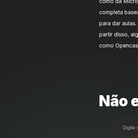
como da Micros
completa basea
para dar aulas
partir disso, a
como Opencast
Não e