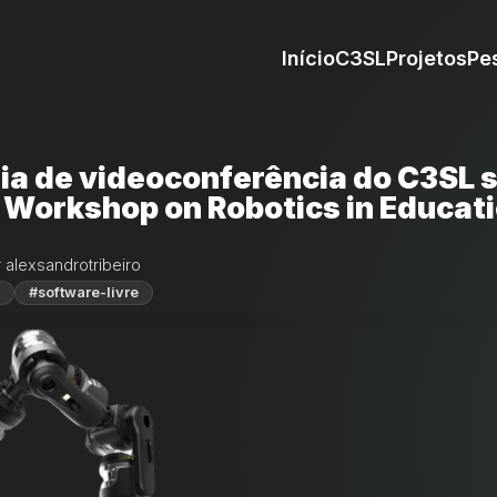
Início
C3SL
Projetos
Pe
ia de videoconferência do C3SL 
 Workshop on Robotics in Educat
 alexsandrotribeiro
#software-livre