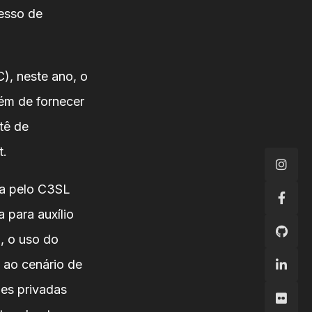
cesso de
), neste ano, o
lém de fornecer
tê de
t.
da pelo C3SL
 para auxílio
, o uso do
 ao cenário de
ões privadas