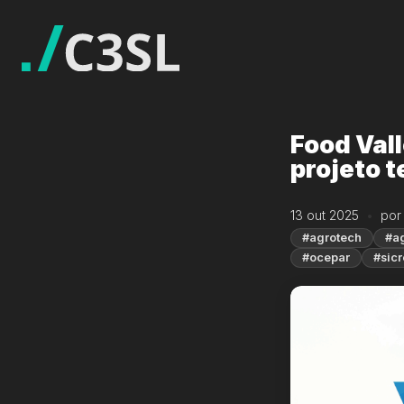
Food Val
projeto 
13 out 2025
por
#agrotech
#a
#ocepar
#sicr