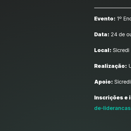
Evento:
1º Enc
Data:
24 de o
Local:
Sicredi 
Realização:
U
Apoio:
Sicred
Inscrições e
de-lideranca