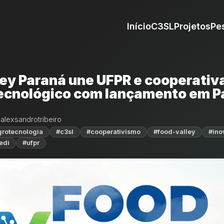
Início
C3SL
Projetos
Pe
ley Paraná une UFPR e cooperativ
tecnológico com lançamento em P
 alexsandrotribeiro
grotecnologia
#c3sl
#cooperativismo
#food-valley
#ino
edi
#ufpr