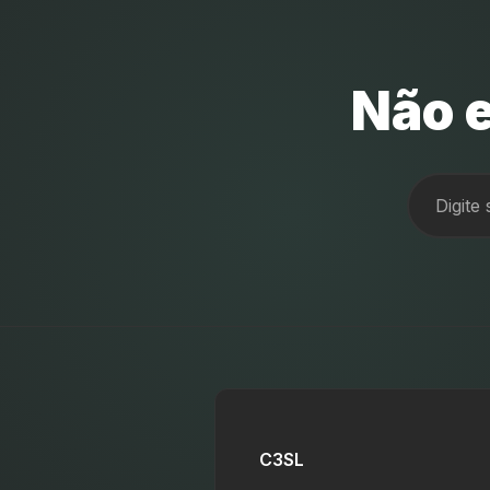
Não e
C3SL