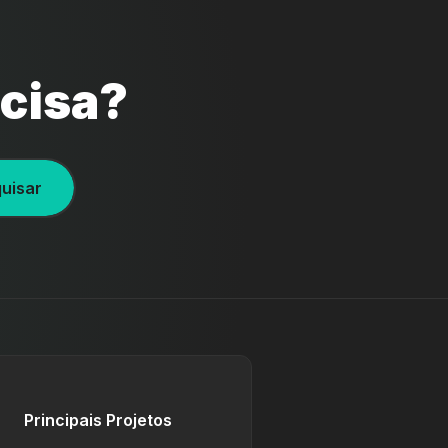
ecisa?
uisar
Principais Projetos