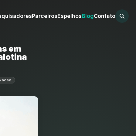
squisadores
Parceiros
Espelhos
Blog
Contato
as em
alotina
vacao