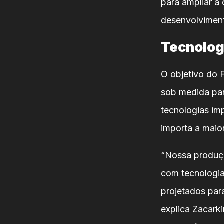
para ampliar a 
desenvolviment
Tecnologi
O objetivo do 
sob medida par
tecnologias im
importa a maior
“Nossa produçã
com tecnologia
projetados para
explica Zacark