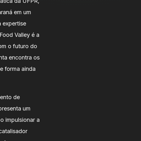
ática da UFPR,
Paraná em um
 expertise
ood Valley é a
om o futuro do
nta encontra os
e forma ainda
mento de
presenta um
o impulsionar a
catalisador