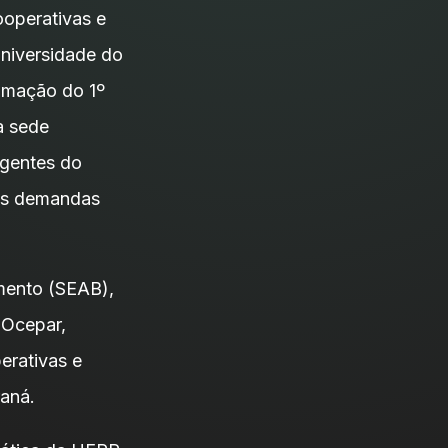
operativas e
universidade do
ramação do 1º
a sede
rigentes do
 as demandas
imento (SEAB),
 Ocepar,
erativas e
raná.