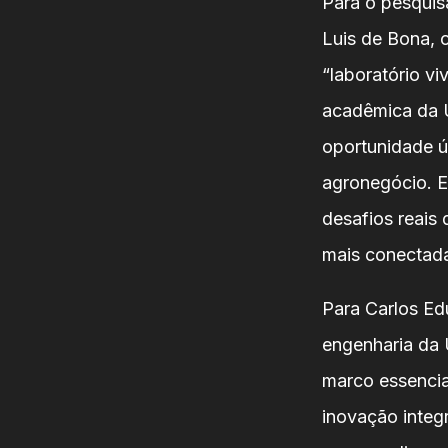
Para o pesquis
Luis de Bona, 
“laboratório v
acadêmica da U
oportunidade ú
agronegócio. E
desafios reais
mais conectada
Para Carlos Ed
engenharia da
marco essencia
inovação integr