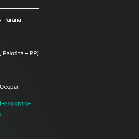
y Paraná
, Palotina – PR)
 Ocepar
1-encontro-
6