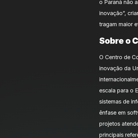
o Paraná não a
inovação”, cri
tragam maior ef
Sobre o 
O Centro de Co
inovação da Un
internacionalm
escala para o 
sistemas de in
ênfase em softw
projetos aten
principais refe