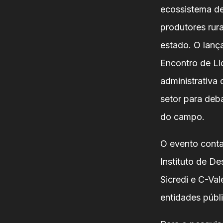
ecossistema de
produtores rur
estado. O lanç
Encontro de Li
administrativa 
setor para deb
do campo.
O evento conta
Instituto de D
Sicredi e C-Va
entidades públ