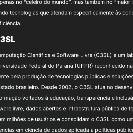
penas no “celeiro do mundo”, mas também no “maior l
ando tecnologias que atendam especificamente às cond
iciência.
C3SL
mputação Científica e Software Livre (C3SL) é um lab
iversidade Federal do Paraná (UFPR) reconhecido na
ente pela produção de tecnologias públicas e soluçõe
Estado brasileiro. Desde 2002, o C3SL atua no desen
formação voltados à educação, transparência e inclusã
are livre, dados abertos e infraestrutura pública de t
dem milhões de usuários e consolidam o C3SL como u
rências em ciência de dados aplicada a políticas públic