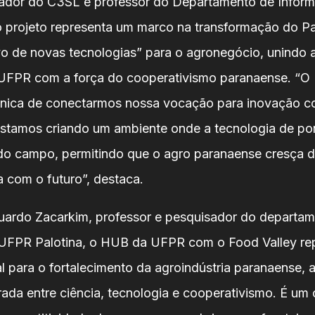
ador do C3SL e professor do Departamento de Inform
o projeto representa um marco na transformação do 
ivo de novas tecnologias” para o agronegócio, unindo a
FPR com a força do cooperativismo paranaense. “O F
nica de conectarmos nossa vocação para inovação c
stamos criando um ambiente onde a tecnologia de po
 do campo, permitindo que o agro paranaense cresça d
 com o futuro”, destaca.
uardo Zacarkim, professor e pesquisador do departa
 UFPR Palotina, o HUB da UFPR com o Food Valley re
l para o fortalecimento da agroindústria paranaense, a
ada entre ciência, tecnologia e cooperativismo. É um 