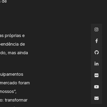
s de
as próprias e
pendência de
ndo, mas ainda
quipamentos
o mercado foram
 nossos”,
o: transformar