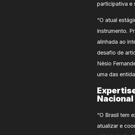
participativa e
“O atual estág
instrumento. P
alinhada ao int
desafio de arti
Nésio Fernande
uma das entida
Expertise
Nacional
“O Brasil tem 
atualizar e co