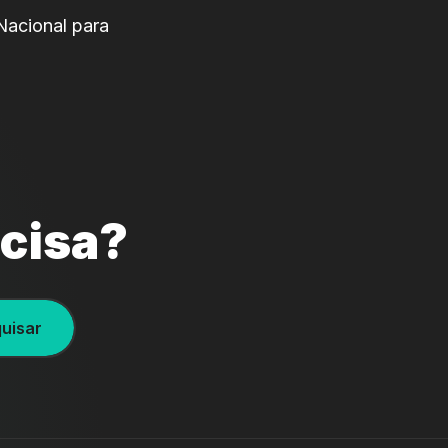
Nacional para
ecisa?
uisar