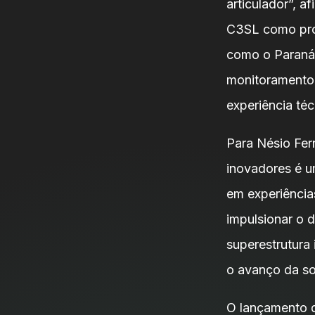
articulador”, a
C3SL como prop
como o Paraná 
monitoramento 
experiência téc
Para Nésio Fer
inovadores é u
em experiência
impulsionar o d
superestrutura
o avanço da sob
O lançamento 