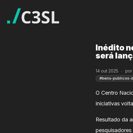
Inédito n
será lan
14 out 2025
por
#bens-publicos-d
O Centro Nacio
iniciativas volt
Resultado da a
pesquisadores e