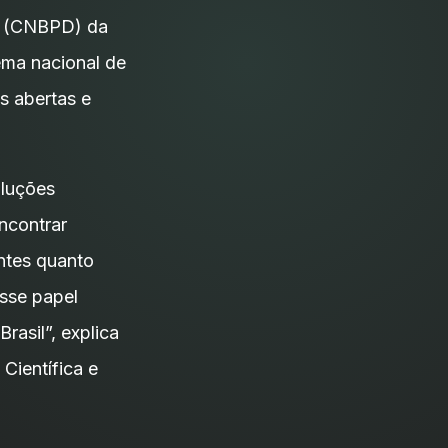
is (CNBPD) da
ema nacional de
as abertas e
oluções
ncontrar
entes quanto
sse papel
rasil”, explica
Científica e