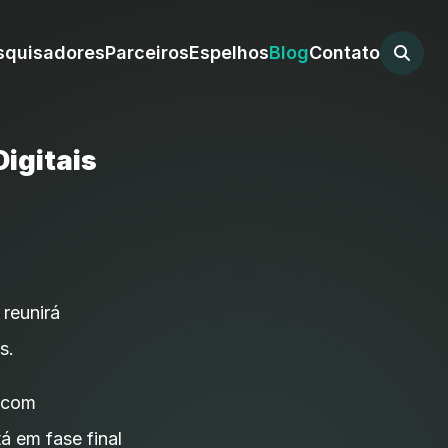
squisadores
Parceiros
Espelhos
Blog
Contato
Digitais
 reunirá
s.
) com
á em fase final