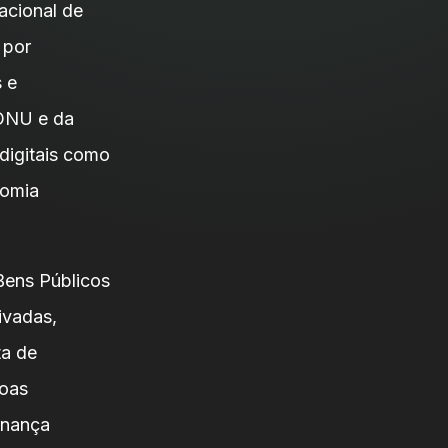
acional de
 por
 e
 ONU e da
digitais como
nomia
Bens Públicos
ivadas,
ta de
soas
rnança