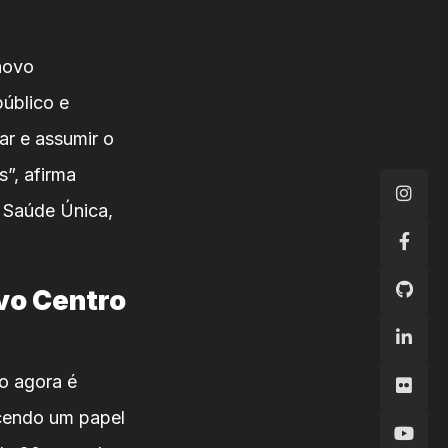
 novo
público e
zar e assumir o
s”, afirma
 Saúde Única,
vo Centro
vo agora é
rcendo um papel