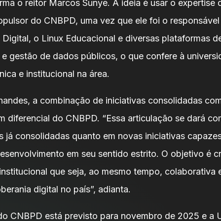
firma o reitor Marcos Sunye. A ideia é usar o expertise
ulsor do CNBPD, uma vez que ele foi o responsável 
Digital, o Linux Educacional e diversas plataformas d
e gestão de dados públicos, o que confere à univers
nica e institucional na área.
nandes, a combinação de iniciativas consolidadas com
m diferencial do CNBPD. “Essa articulação se dará co
s já consolidadas quanto em novas iniciativas capaze
esenvolvimento em seu sentido estrito. O objetivo é c
 institucional que seja, ao mesmo tempo, colaborativa 
erania digital no país”, adianta.
do CNBPD está previsto para novembro de 2025 e a 