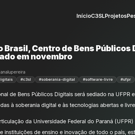
Início
C3SL
Projetos
Pe
o Brasil, Centro de Bens Públicos 
çado em novembro
 analupereira
igitais
#c3sl
#soberania-digital
#software-livre
#ufpr
nal de Bens Públicos Digitais será sediado na UFPR e
adas à soberania digital e às tecnologias abertas e livre
rticulação da Universidade Federal do Paraná (UFPR
 instituições de ensino e inovação de todo o país, est