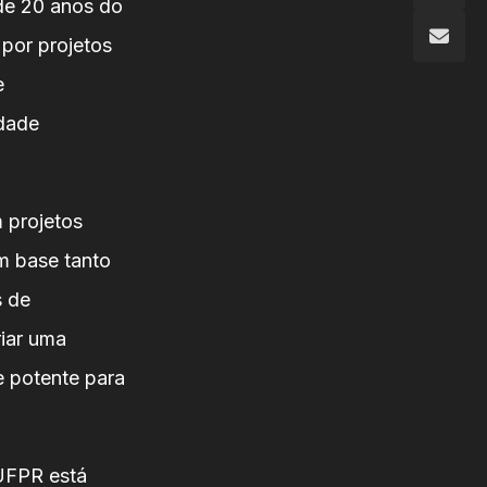
 de 20 anos do
por projetos
e
idade
 projetos
m base tanto
s de
riar uma
e potente para
UFPR está