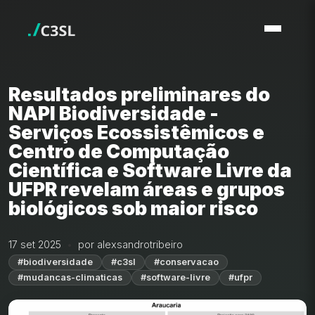
Resultados preliminares do
NAPI Biodiversidade -
Serviços Ecossistêmicos e
Centro de Computação
Científica e Software Livre da
UFPR revelam áreas e grupos
biológicos sob maior risco
17 set 2025
por alexsandrotribeiro
#biodiversidade
#c3sl
#conservacao
#mudancas-climaticas
#software-livre
#ufpr