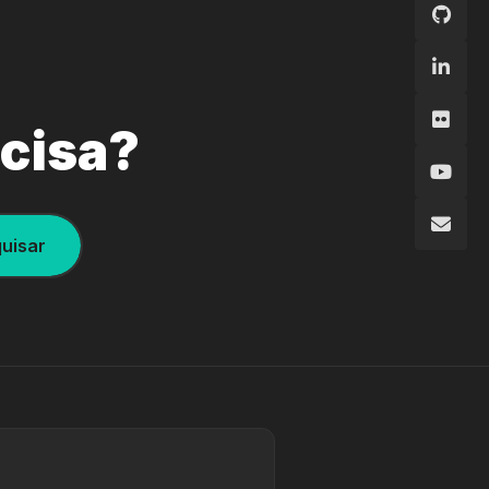
ecisa?
uisar