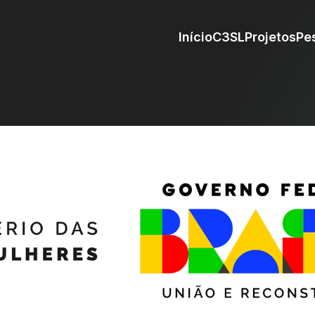
Início
C3SL
Projetos
Pe