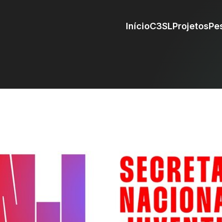
Início
C3SL
Projetos
Pe