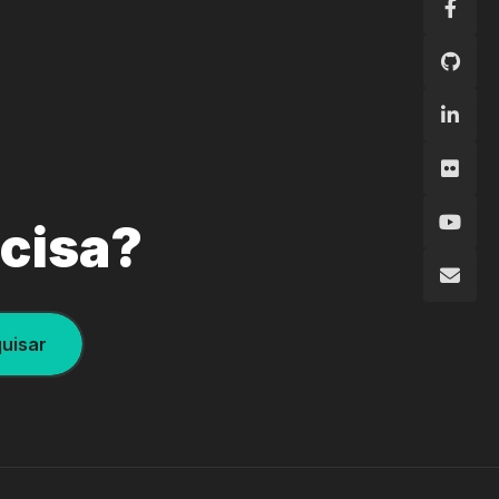
ecisa?
uisar