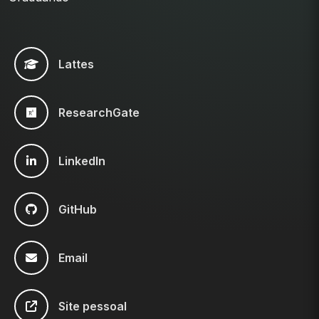
Lattes
ResearchGate
LinkedIn
GitHub
Email
Site pessoal