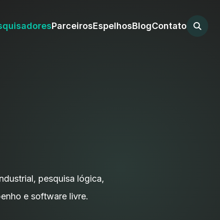
squisadores
Parceiros
Espelhos
Blog
Contato
dustrial, pesquisa lógica,
penho e software livre.