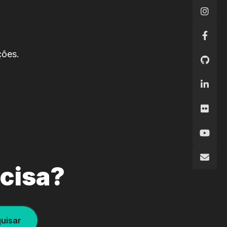
ções.
ecisa?
uisar