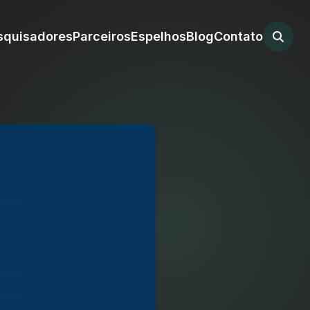
squisadores
Parceiros
Espelhos
Blog
Contato