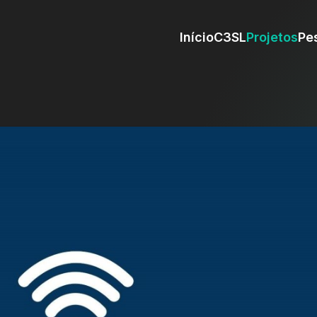
Início
C3SL
Projetos
Pe