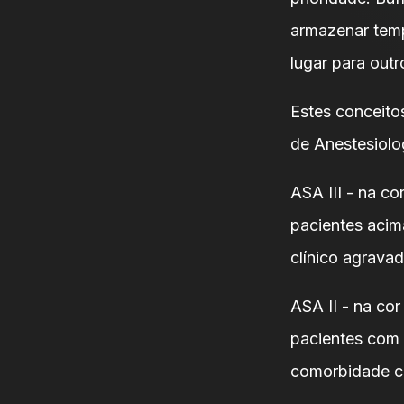
armazenar tem
lugar para outr
Estes conceito
de Anestesiolog
ASA III - na co
pacientes acim
clínico agravad
ASA II - na co
pacientes com 
comorbidade co