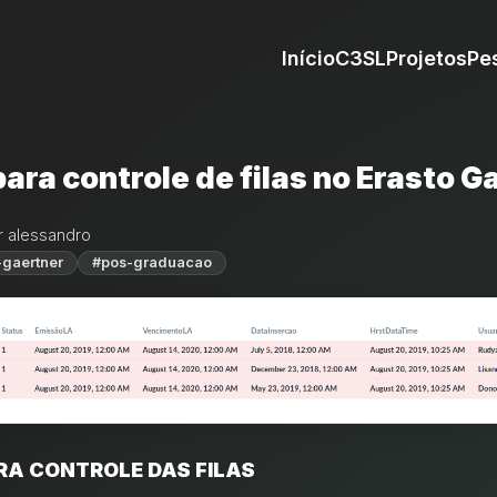
Início
C3SL
Projetos
Pe
ara controle de filas no Erasto G
r alessandro
-gaertner
#pos-graduacao
RA CONTROLE DAS FILAS