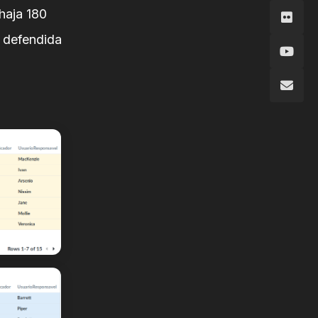
 haja 180
 defendida