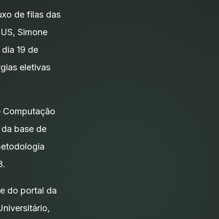
xo de filas das
 SUS, Simone
 dia 19 de
gias eletivas
de Computação
r da base de
metodologia
8.
e do portal da
niversitário,