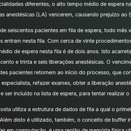
cialidades diferentes, o alto tempo médio de espera na
ças anestésicas (LA) vencerem, causando prejuízo ao 
e seiscentos pacientes em fila de espera, todo mês vi
s entram nesta fila. Com cerca de vinte procedimento
dio de espera nesta fila é de dois anos. Isto acarret
cento e trinta e seis liberações anestésicas. O venci
tes pacientes retornem ao início do processo, que con
especialista, refazer exames, obter a liberação anesté
 e ser incluído na lista de espera, para tentar realizar 
sta utiliza a estrutura de dados de fila a qual o primei
. Além disto é utilizado, também, o conceito de buffer i
ffer em computação, é uma região de memória física ut