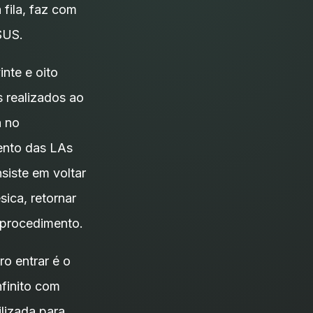
 fila, faz com
SUS.
nte e oito
s realizados ao
a no
mento das LAs
siste em voltar
sica, retornar
o procedimento.
ro entrar é o
nfinito com
ilizada para