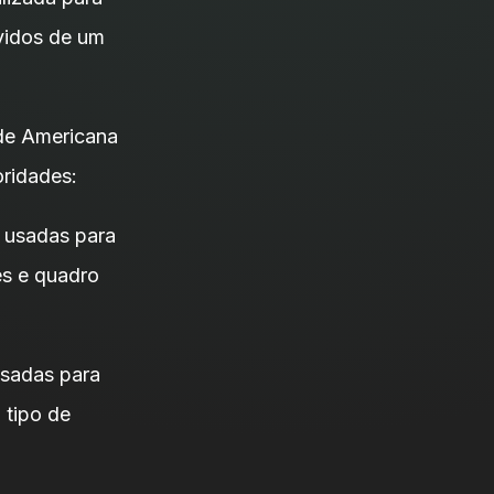
vidos de um
de Americana
oridades:
o usadas para
es e quadro
usadas para
 tipo de