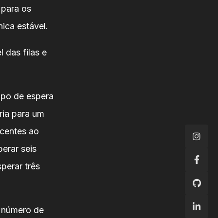
 para os
ica estável.
 das filas e
mpo de espera
iria para um
ncentes ao
perar seis
perar três
 número de