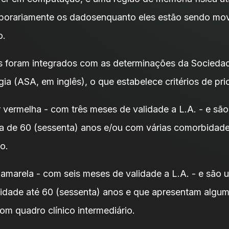
porariamente os dadosenquanto eles estão sendo mo
o.
s foram integrados com as determinações da Socieda
ia (ASA, em inglês), o que estabelece critérios de pri
r vermelha - com três meses de validade a L.A. - e sã
a de 60 (sessenta) anos e/ou com várias comorbidad
o.
r amarela - com seis meses de validade a L.A. - e são 
idade até 60 (sessenta) anos e que apresentam algum
m quadro clínico intermediário.