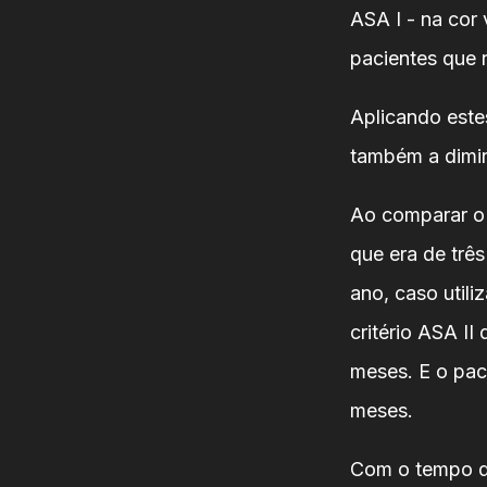
ASA I - na cor
pacientes que 
Aplicando estes
também a dimin
Ao comparar o 
que era de três
ano, caso util
critério ASA II
meses. E o paci
meses.
Com o tempo d