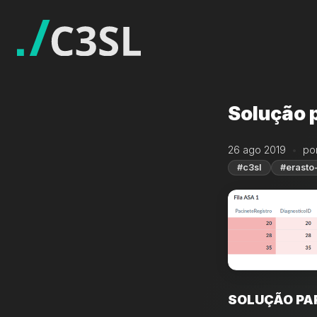
Solução p
26 ago 2019
po
#c3sl
#erasto
SOLUÇÃO PA