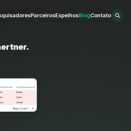
squisadores
Parceiros
Espelhos
Blog
Contato
aertner.