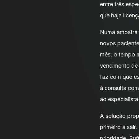
entre três espe
que haja licen
Numa amostra d
novos paciente
mês, o tempo mé
vencimento de 
faz com que es
à consulta com 
ao especialista
A solução propo
primeiro a sair
prioridade. Bu