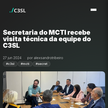
Secretaria do MCTI recebe
visita técnica da equipe do
C3SL
27 jun 2024
por alexsandrotribeiro
#c3sl
#mcti
#secret