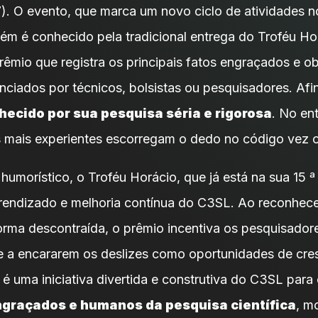
27). O evento, que marca um novo ciclo de atividades 
ém é conhecido pela tradicional entrega do Troféu Ho
rêmio que registra os principais fatos engraçados e o
nciados por técnicos, bolsistas ou pesquisadores. Afi
hecido por sua pesquisa séria e rigorosa
. No en
mais experientes escorregam o dedo no código vez o
umorístico, o Troféu Horácio, que já está na sua 15 ª 
prendizado e melhoria contínua do C3SL. Ao reconhece
orma descontraída, o prêmio incentiva os pesquisador
e a encararem os deslizes como oportunidades de cre
é uma iniciativa divertida e construtiva do C3SL para 
raçados e humanos da pesquisa científica
, m