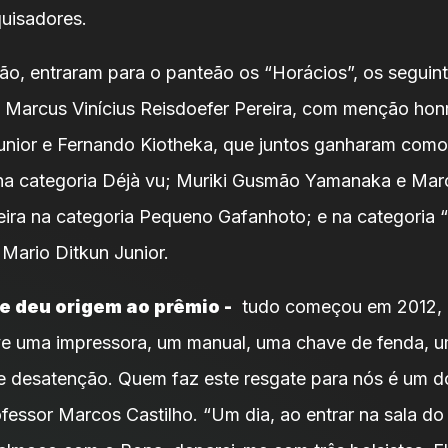
uisadores.
ão, entraram para o panteão os “Horácios”, os seguint
 Marcus Vinícius Reisdoefer Pereira, com menção hon
unior e Fernando Kiotheka, que juntos ganharam como
a categoria Déjà vu; Muriki Gusmão Yamanaka e Marc
eira na categoria Pequeno Gafanhoto; e na categoria “
 Mario Ditkun Junior.
e deu origem ao prêmio -
tudo começou em 2012, n
e uma impressora, um manual, uma chave de fenda, u
e desatenção. Quem faz este resgate para nós é um 
fessor Marcos Castilho. “Um dia, ao entrar na sala d