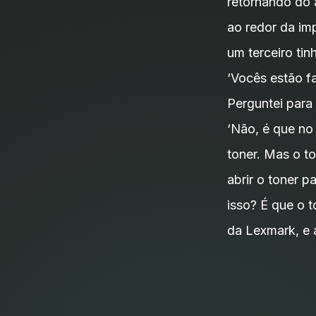
retornando do 
ao redor da im
um terceiro ti
‘Vocês estão f
Perguntei para
‘Não, é que no
toner. Mas o t
abrir o toner p
isso? É que o 
da Lexmark, e 