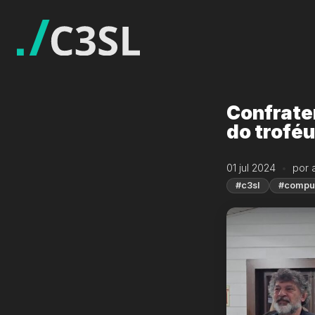
Confrate
do trofé
01 jul 2024
por 
#c3sl
#comput