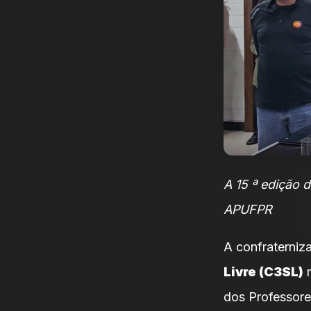
A 15 ª edição 
APUFPR
A confraterniz
Livre (C3SL)
r
dos Professore