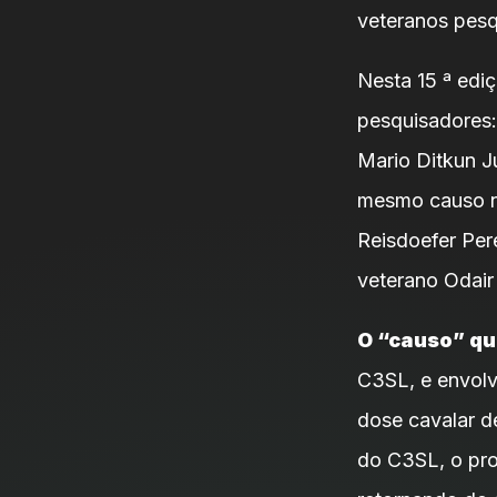
veteranos pesq
Nesta 15 ª ediç
pesquisadores:
Mario Ditkun J
mesmo causo n
Reisdoefer Per
veterano Odair
O “causo” qu
C3SL, e envolv
dose cavalar d
do C3SL, o pro