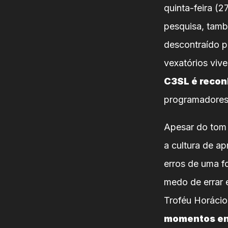
quinta-feira (
pesquisa, tamb
descontraído p
vexatórios vive
C3SL é recon
programadores 
Apesar do tom h
a cultura de a
erros de uma f
medo de errar 
Troféu Horácio 
momentos eng