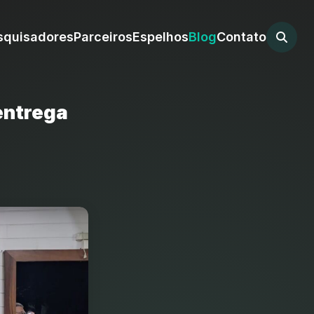
squisadores
Parceiros
Espelhos
Blog
Contato
entrega