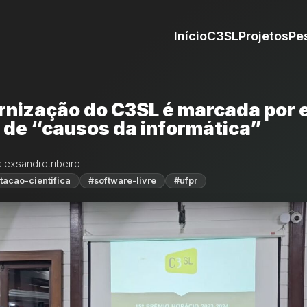
Início
C3SL
Projetos
Pe
rnização do C3SL é marcada por 
u de “causos da informática”
alexsandrotribeiro
acao-cientifica
#software-livre
#ufpr