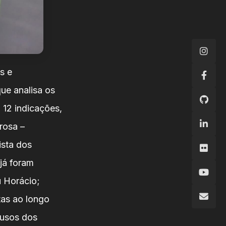
s e
ue analisa os
 12 indicações,
rosa –
ista dos
já foram
 Horácio;
tas ao longo
ausos dos