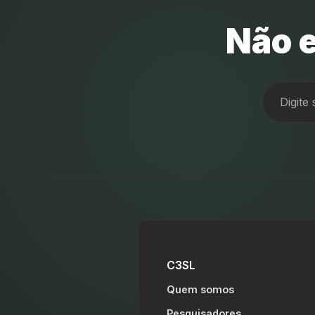
Não e
C3SL
Quem somos
Pesquisadores