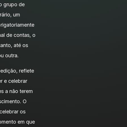
no grupo de
rário, um
brigatoriamente
nal de contas, o
tanto, até os
u outra.
edição, reflete
r e celebrar
es a não terem
scimento. O
celebrar os
omento em que