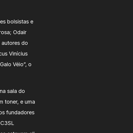
es bolsistas e
rosa; Odair
 autores do
us Vinícius
Galo Véio”, o
a sala do
m toner, e uma
dos fundadores
o C3SL