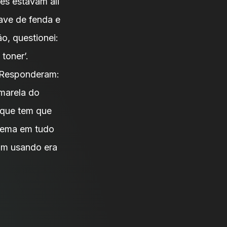
es estavam ali
ave de fenda e
o, questionei:
toner’.
. Responderam:
amarela do
 que tem que
oblema em tudo
am usando era