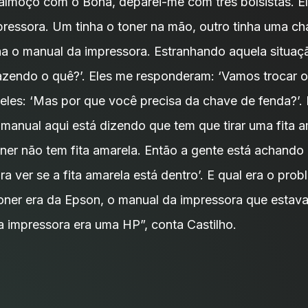
almoço com o Bona, deparei-me com três bolsistas. El
pressora. Um tinha o toner na mão, outro tinha uma ch
nha o manual da impressora. Estranhando aquela situaçã
azendo o quê?’. Eles me responderam: ‘Vamos trocar o 
 eles: ‘Mas por que você precisa da chave de fenda?’
 manual aqui está dizendo que tem que tirar uma fita 
oner não tem fita amarela. Então a gente está achando
ara ver se a fita amarela está dentro’. E qual era o pr
toner era da Epson, o manual da impressora que estav
a impressora era uma HP”, conta Castilho.